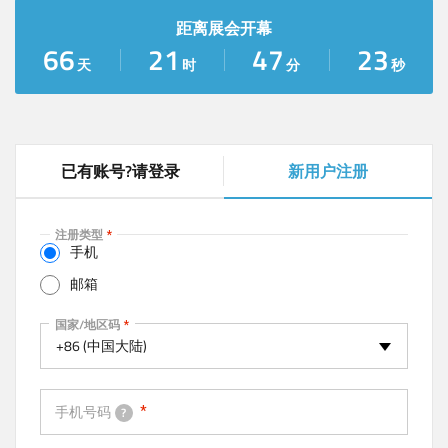
距离展会开幕
66
21
47
23
天
时
分
秒
已有账号?请登录
新用户注册
(
a
c
注册类型
t
手机
i
邮箱
v
e
手机
国家/地区码
t
+86 (中国大陆)
a
b
)
手机号码
?