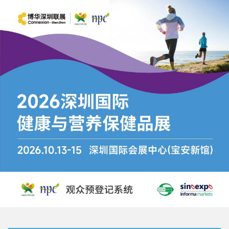
跳
转
到
主
要
内
容