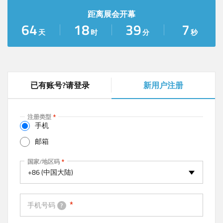
距离展会开幕
64
18
39
7
天
时
分
秒
已有账号?请登录
新用户注册
(
a
c
注册类型
t
手机
i
邮箱
v
e
手机
国家/地区码
t
+86 (中国大陆)
a
b
)
手机号码
?