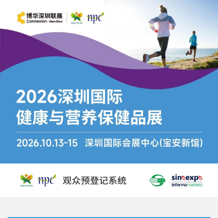
跳
转
到
主
要
内
容