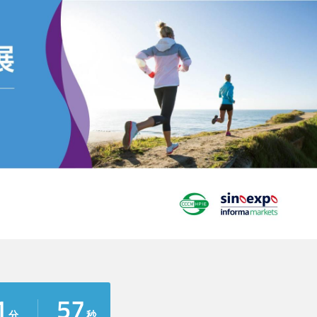
1
57
分
秒