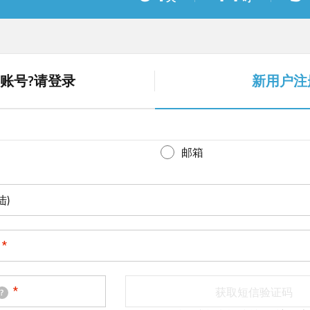
账号?请登录
新用户注
(
a
c
t
邮箱
i
v
陆)
e
t
a
b
)
获取短信验证码
?