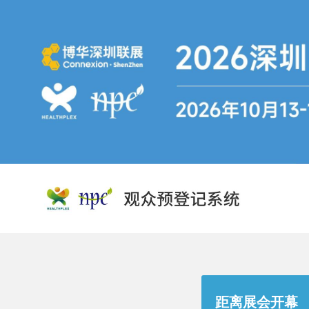
跳
转
到
主
要
内
容
距离展会开幕