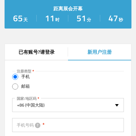
距离展会开幕
65
11
51
46
天
时
分
秒
已有账号?请登录
新用户注册
(
a
c
注册类型
t
手机
i
邮箱
v
e
手机
国家/地区码
t
+86 (中国大陆)
a
b
)
手机号码
?