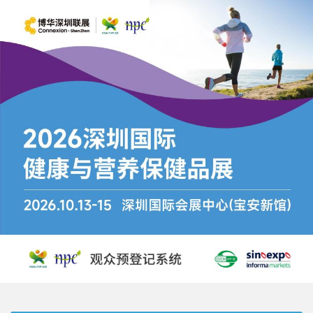
跳
转
到
主
要
内
容